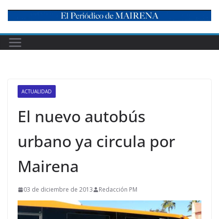
Skip
to
content
ACTUALIDAD
El nuevo autobús
urbano ya circula por
Mairena
03 de diciembre de 2013
Redacción PM