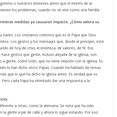
oísmo o nuestros intereses antes que el interés de la
vienen los problemas, cuando no se vive como una familia.
primeras medidas ya causaron impacto. ¿Cómo valora su
ritu Santo. Los cristianos creemos que es el Papa que Dios
ntos. Los gestos y los mensajes que, desde el principio, está
ndo de hoy de crisis económica, de valores, de fe. Era
ace gestos que gente, incluso alejada de la Iglesia, son
a gente, sobre todo, que no tiene relación con la Iglesia. Es
bién lo han dicho otros Papas. Cuando ha hablado de temas
s que lo que ha dicho la Iglesia antes. Es verdad que es
o… Pero cada Papa ha intentado dar una respuesta a la
nces.
 diferente a otras, como la alemana. Se nota que ha sido
la gente a pie de calle y ahora lo sigue estando. Por eso