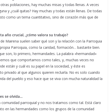
tras poblaciones, hay muchas misas y todas llenas. A veces
guna y ¿cuál quitas? Hay muchas y todas están llenas. De todas
esto como un tema cuantitativo, sino de corazón más que de
ta año crucial, ¿cómo valora su trabajo?
e Mairena suelen saber qué son y la relación con la Parroquia
 propia Parroquia, como la caridad, formación… bastante bien.
que son, lo primero, hermandades. La palabra «hermandad»
enemos que comportarnos como tales, y, muchas veces no
e están y cuál es su papel en la sociedad, y éste es
to privado al que algunos quieren recluirla. No es solo cuando
vida del pueblo y eso hace que se viva con mucha naturalidad la
s se olvida…
 comunidad parroquial y no nos tratamos como tal. Está claro
anto en las hermandades como los grupos de la comunidad