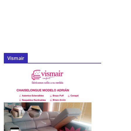
Vismair