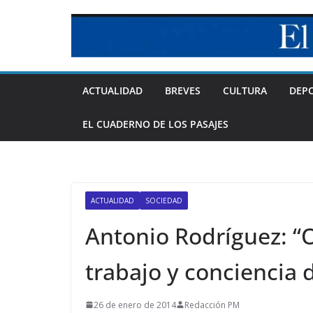
Skip
to
content
ACTUALIDAD
BREVES
CULTURA
DEP
EL CUADERNO DE LOS PASAJES
ACTUALIDAD
SOCIEDAD
Antonio Rodríguez: “O
trabajo y conciencia 
26 de enero de 2014
Redacción PM