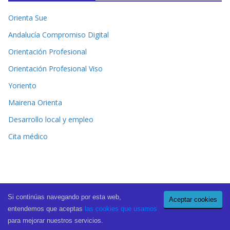
Orienta Sue
Andalucía Compromiso Digital
Orientación Profesional
Orientación Profesional Viso
Yoriento
Mairena Orienta
Desarrollo local y empleo
Cita médico
Si continúas navegando por esta web,
Aceptar cookies
Copyright © 2026
El Periódico de Mairena
. All rights reserved.
entendemos que aceptas
las cookies que usamos
Theme:
ColorMag Pro
by ThemeGrill. Powered by
WordPress
.
para mejorar nuestros servicios.