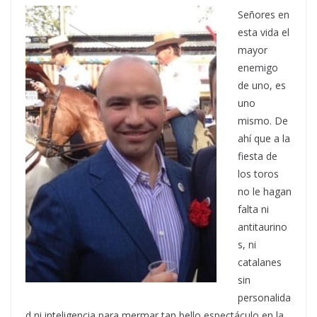
Señores en
esta vida el
mayor
enemigo
de uno, es
uno
mismo. De
ahí que a la
fiesta de
los toros
no le hagan
falta ni
antitaurino
s, ni
catalanes
sin
personalida
d ni inteligencia para mermar tan bello espectáculo en la