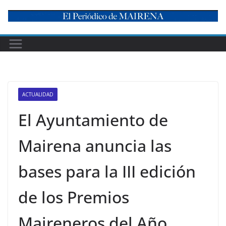
Skip
to
content
ACTUALIDAD
El Ayuntamiento de
Mairena anuncia las
bases para la III edición
de los Premios
Maireneros del Año