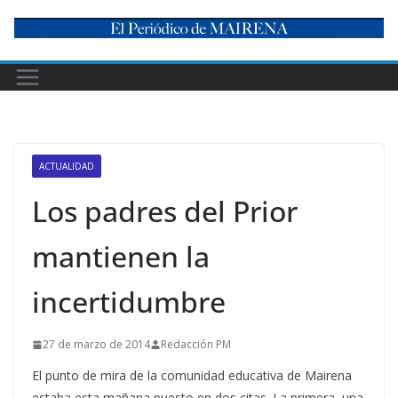
Skip
to
content
ACTUALIDAD
Los padres del Prior
mantienen la
incertidumbre
27 de marzo de 2014
Redacción PM
El punto de mira de la comunidad educativa de Mairena
estaba esta mañana puesto en dos citas. La primera, una