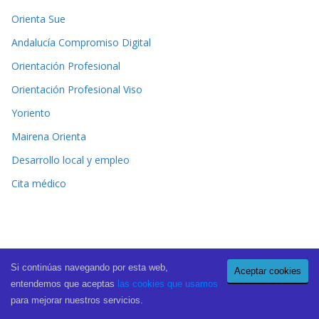
Orienta Sue
Andalucía Compromiso Digital
Orientación Profesional
Orientación Profesional Viso
Yoriento
Mairena Orienta
Desarrollo local y empleo
Cita médico
Si continúas navegando por esta web,
Aceptar cookies
Copyright © 2026
El Periódico de Mairena
. All rights reserved.
entendemos que aceptas
las cookies que usamos
Theme:
ColorMag Pro
by ThemeGrill. Powered by
WordPress
.
para mejorar nuestros servicios.