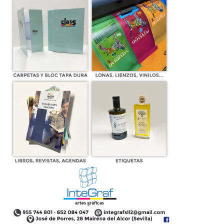
Un nuevo envío solidario de
‘Llamarada de Fuego’ viaja camino
de Malawi
03 de agosto de 2025