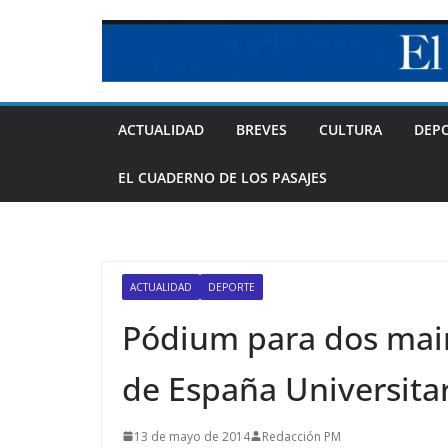
Skip
to
content
ACTUALIDAD
BREVES
CULTURA
DEP
EL CUADERNO DE LOS PASAJES
ACTUALIDAD
DEPORTE
Pódium para dos mai
de España Universit
13 de mayo de 2014
Redacción PM