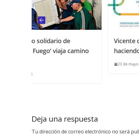
de
Vicente del Bosque colabora
ja camino
haciendo visible la epilepsia
23 de mayo de 2016
Deja una respuesta
Tu dirección de correo electrónico no será pub