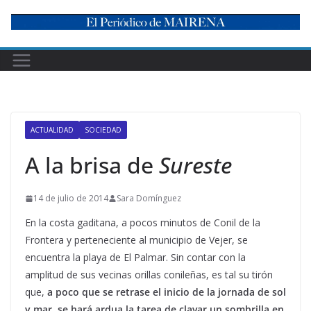
Skip
to
content
ACTUALIDAD
SOCIEDAD
A la brisa de
Sureste
14 de julio de 2014
Sara Domínguez
En la costa gaditana, a pocos minutos de Conil de la
Frontera y perteneciente al municipio de Vejer, se
encuentra la playa de El Palmar. Sin contar con la
amplitud de sus vecinas orillas conileñas, es tal su tirón
que,
a poco que se retrase el inicio de la jornada de sol
y mar, se hará ardua la tarea de clavar un sombrilla en