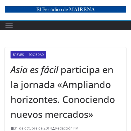
Skip
to
content
BREVES
SOCIEDAD
Asia es fácil
participa en
la jornada «Ampliando
horizontes. Conociendo
nuevos mercados»
31 de octubre de 2014
Redacción PM