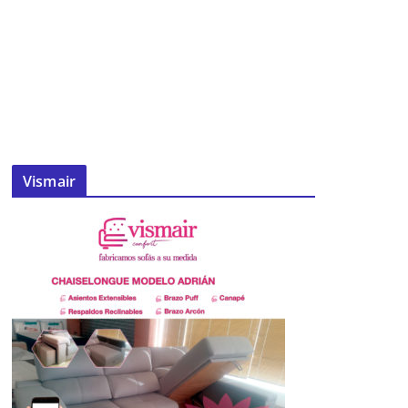
Vismair