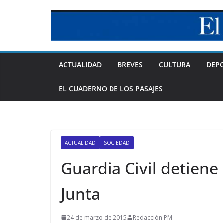
Skip
to
content
ACTUALIDAD
BREVES
CULTURA
DEP
EL CUADERNO DE LOS PASAJES
ACTUALIDAD
SOCIEDAD
Guardia Civil detiene 
Junta
24 de marzo de 2015
Redacción PM