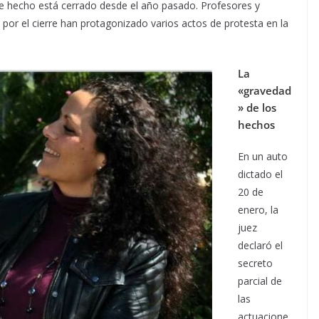
de hecho está cerrado desde el año pasado. Profesores y
por el cierre han protagonizado varios actos de protesta en la
La
«gravedad
» de los
hechos
En un auto
dictado el
20 de
enero, la
juez
declaró el
secreto
parcial de
las
actuacione