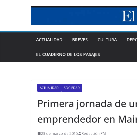
Skip
to
content
ACTUALIDAD
BREVES
CULTURA
DEP
EL CUADERNO DE LOS PASAJES
ACTUALIDAD
SOCIEDAD
Primera jornada de u
emprendedor en Mai
23 de marzo de 2015
Redacción PM