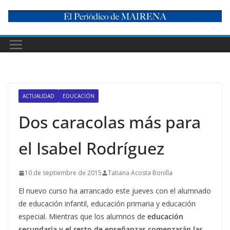
Skip
to
content
ACTUALIDAD
EDUCACIÓN
Dos caracolas más para
el Isabel Rodríguez
10 de septiembre de 2015
Tatiana Acosta Bonilla
El nuevo curso ha arrancado este jueves con el alumnado
de educación infantil, educación primaria y educación
especial. Mientras que los alumnos de
educación
secundaria y el resto de enseñanzas comenzarán las