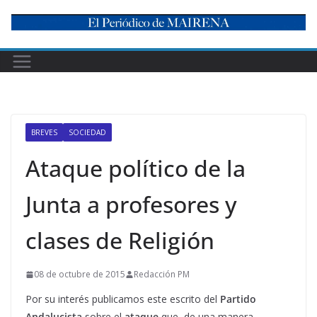
Skip
to
content
BREVES
SOCIEDAD
Ataque político de la
Junta a profesores y
clases de Religión
08 de octubre de 2015
Redacción PM
Por su interés publicamos este escrito del
Partido
Andalucista
sobre el
ataque
que, de una manera