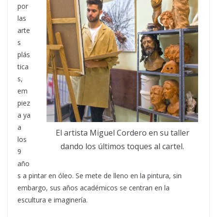
por
las
arte
s
plás
tica
s,
em
piez
a ya
a
El artista Miguel Cordero en su taller
los
dando los últimos toques al cartel.
9
año
s a pintar en óleo. Se mete de lleno en la pintura, sin
embargo, sus años académicos se centran en la
escultura e imaginería.