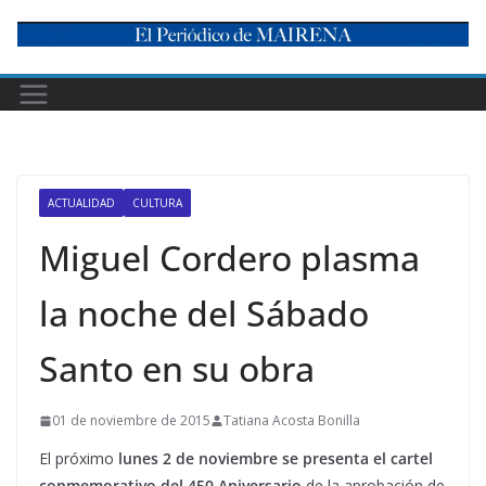
Skip
to
content
ACTUALIDAD
CULTURA
Miguel Cordero plasma
la noche del Sábado
Santo en su obra
01 de noviembre de 2015
Tatiana Acosta Bonilla
El próximo
lunes 2 de noviembre se presenta el cartel
conmemorativo del 450 Aniversario
de la aprobación de