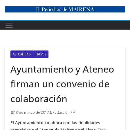
Skip
to
content
ACTUALIDAD
BREVES
Ayuntamiento y Ateneo
firman un convenio de
colaboración
13 de marzo de 2017
Redacción PM
El Ayuntamiento colabora con las finalidades
esenciales del Ateneo de Mairena del Alcor
. Este