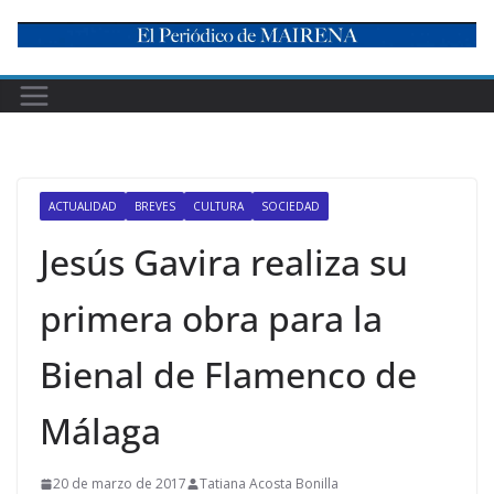
Skip
to
content
ACTUALIDAD
BREVES
CULTURA
SOCIEDAD
Jesús Gavira realiza su
primera obra para la
Bienal de Flamenco de
Málaga
20 de marzo de 2017
Tatiana Acosta Bonilla