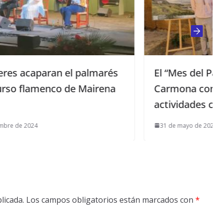
arés
El “Mes del Patrimonio” vuelve a
ena
Carmona con más de treinta
actividades culturales estivales
31 de mayo de 2025
licada.
Los campos obligatorios están marcados con
*