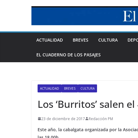
Skip
to
content
ACTUALIDAD
BREVES
CULTURA
DEP
EL CUADERNO DE LOS PASAJES
ACTUALIDAD
BREVES
CULTURA
Los ‘Burritos’ salen e
23 de diciembre de 2017
Redacción PM
Este año, la cabalgata organizada por la Asocia
las 18.00h.