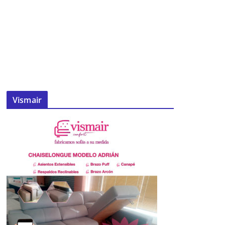
Vismair