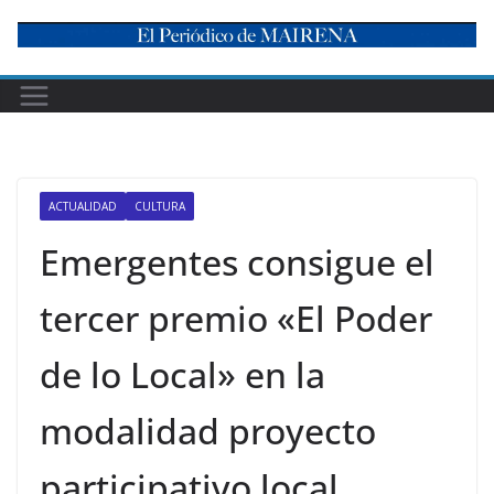
Skip
to
content
ACTUALIDAD
CULTURA
Emergentes consigue el
tercer premio «El Poder
de lo Local» en la
modalidad proyecto
participativo local