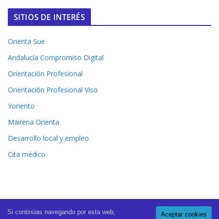
SITIOS DE INTERÉS
Orienta Sue
Andalucía Compromiso Digital
Orientación Profesional
Orientación Profesional Viso
Yoriento
Mairena Orienta
Desarrollo local y empleo
Cita médico
Si continúas navegando por esta web,
Aceptar cookies
Copyright © 2026
El Periódico de Mairena
. All rights reserved.