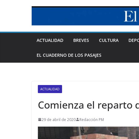
Skip
to
content
ACTUALIDAD
BREVES
CULTURA
DEP
EL CUADERNO DE LOS PASAJES
ACTUALIDAD
Comienza el reparto 
29 de abril de 2020
Redacción PM