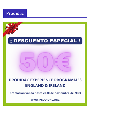
desempleados y jubilados
comienzan a disfrutar de parcelas
Prodidac
en las que cultivar
19 de diciembre de 2014