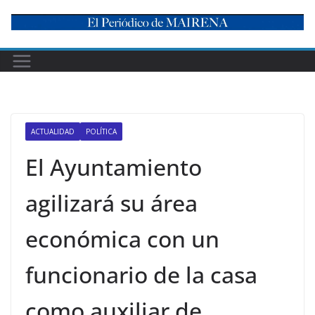
Skip
to
content
ACTUALIDAD
POLÍTICA
El Ayuntamiento
agilizará su área
económica con un
funcionario de la casa
como auxiliar de