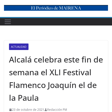
Skip
to
content
ACTUALIDAD
Alcalá celebra este fin de
semana el XLI Festival
Flamenco Joaquín el de
la Paula
23 de octubre de 2021
Redacción PM