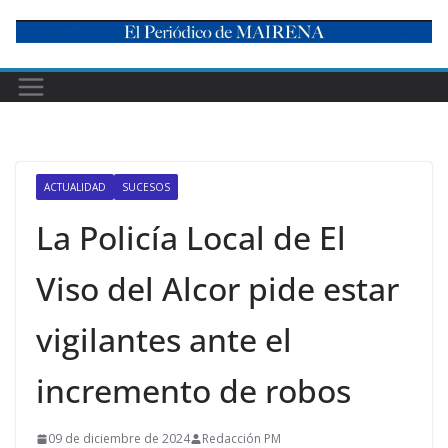
Skip
to
content
ACTUALIDAD
SUCESOS
La Policía Local de El
Viso del Alcor pide estar
vigilantes ante el
incremento de robos
09 de diciembre de 2024
Redacción PM