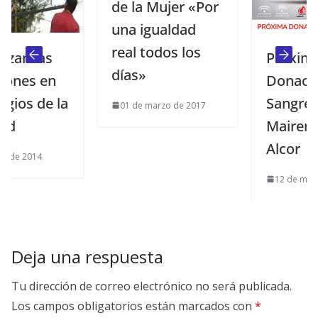
de la Mujer «Por
una igualdad
real todos los
as
Próxima
días»
en
Donación de
e la
Sangre en
01 de marzo de 2017
Mairena del
Alcor
12 de mayo de 2020
Deja una respuesta
Tu dirección de correo electrónico no será publicada.
Los campos obligatorios están marcados con
*