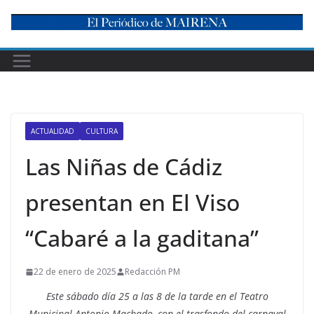
Skip
to
content
ACTUALIDAD
CULTURA
Las Niñas de Cádiz
presentan en El Viso
“Cabaré a la gaditana”
22 de enero de 2025
Redacción PM
Este sábado día 25 a las 8 de la tarde en el Teatro
Municipal Antonio Machado, con el trasfondo del carnaval