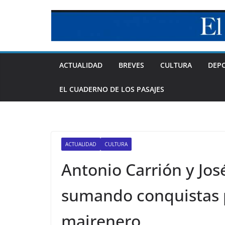
Skip
to
content
ACTUALIDAD
BREVES
CULTURA
DEP
EL CUADERNO DE LOS PASAJES
ACTUALIDAD
CULTURA
Antonio Carrión y Jos
sumando conquistas 
mairenero