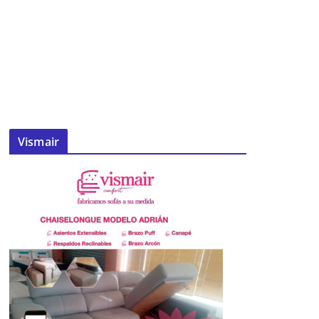
Vismair