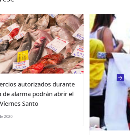
nte
el