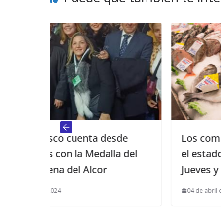
esde
Los comercios autorizados dura
la del
el estado de alarma podrán abrir 
Jueves y Viernes Santo
04 de abril de 2020