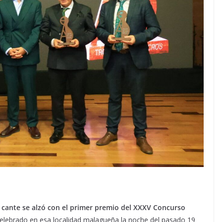
l cante se alzó con el primer premio del XXXV Concurso
celebrado en esa localidad malagueña la noche del pasado 19