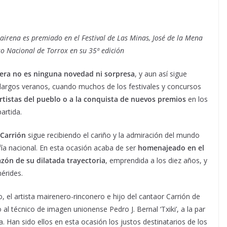
Mairena es premiado en el Festival de Las Minas, José de la Mena
so Nacional de Torrox en su 35ª edición
uera no es ninguna novedad ni sorpresa
, y aun así sigue
largos veranos, cuando muchos de los festivales y concursos
artistas del pueblo o a la conquista de nuevos premios
en los
artida.
 Carrión
sigue recibiendo el cariño y la admiración del mundo
fía nacional. En esta ocasión acaba de ser
homenajeado en el
azón de su dilatada trayectoria
, emprendida a los diez años, y
érides.
, el artista mairenero-rinconero e hijo del cantaor Carrión de
 al técnico de imagen unionense Pedro J. Bernal ‘Txiki’, a la par
. Han sido ellos en esta ocasión los justos destinatarios de los