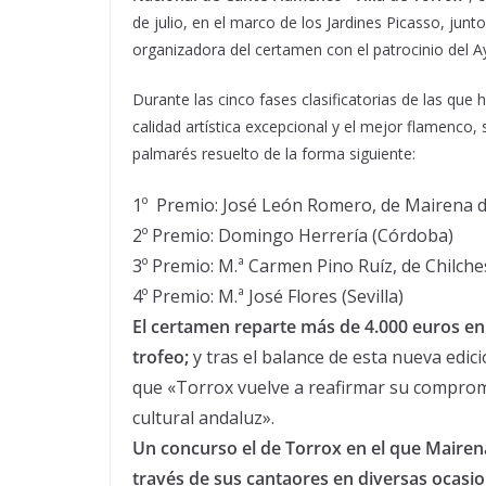
de julio, en el marco de los Jardines Picasso, jun
organizadora del certamen con el patrocinio del 
Durante las cinco fases clasificatorias de las que
calidad artística excepcional y el mejor flamenco
palmarés resuelto de la forma siguiente:
1º Premio: José León Romero, de Mairena del
2º Premio: Domingo Herrería (Córdoba)
3º Premio: M.ª Carmen Pino Ruíz, de Chilch
4º Premio: M.ª José Flores (Sevilla)
El certamen reparte más de 4.000 euros e
trofeo;
y tras el balance de esta nueva edi
que «Torrox vuelve a reafirmar su compromi
cultural andaluz».
Un concurso el de Torrox en el que Mairen
través de sus cantaores
en diversas ocasi