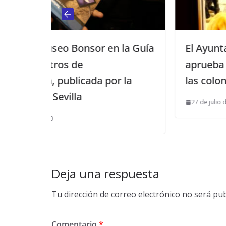
 la Guía
El Ayuntamiento de Carmona
aprueba un plan para el control 
r la
las colonias felinas
27 de julio de 2024
Deja una respuesta
Tu dirección de correo electrónico no será pub
Comentario
*