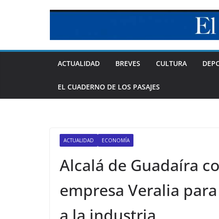
Skip
to
content
ACTUALIDAD
BREVES
CULTURA
DEP
EL CUADERNO DE LOS PASAJES
ACTUALIDAD
ECONOMÍA
Alcalá de Guadaíra co
empresa Veralia para
a la industria