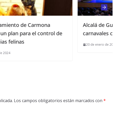
Alcalá de Guadaíra prepara sus
de
carnavales con fuerte tirón juvenil
20 de enero de 2025
licada.
Los campos obligatorios están marcados con
*