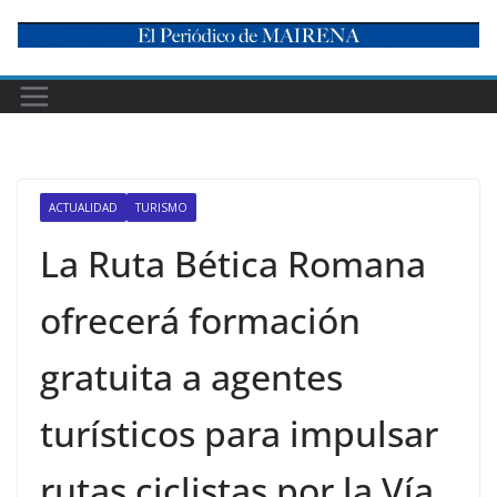
Skip
to
content
ACTUALIDAD
TURISMO
La Ruta Bética Romana
ofrecerá formación
gratuita a agentes
turísticos para impulsar
rutas ciclistas por la Vía