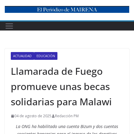
Skip
to
content
ACTUALIDAD
EDUCACIÓN
Llamarada de Fuego
promueve unas becas
solidarias para Malawi
04 de agosto de 2025
Redacción PM
La ONG ha habilitado una cuenta Bizum y dos cuentas
corrientes bancarias para el ingreso de los donativos