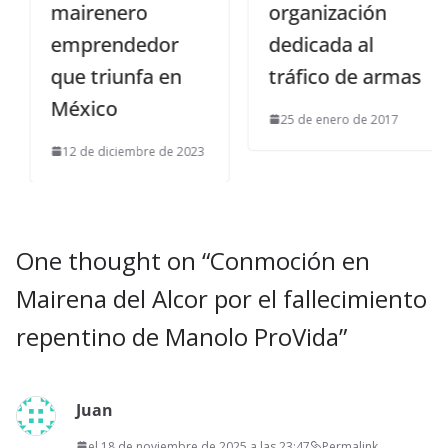
mairenero
organización
emprendedor
dedicada al
que triunfa en
tráfico de armas
México
25 de enero de 2017
12 de diciembre de 2023
One thought on “
Conmoción en
Mairena del Alcor por el fallecimiento
repentino de Manolo ProVida
”
Juan
el 18 de noviembre de 2025 a las 23:47
Permalink