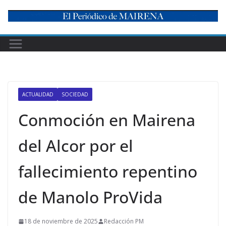
Skip
to
content
ACTUALIDAD
SOCIEDAD
Conmoción en Mairena
del Alcor por el
fallecimiento repentino
de Manolo ProVida
18 de noviembre de 2025
Redacción PM