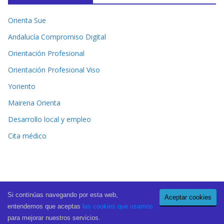
Orienta Sue
Andalucía Compromiso Digital
Orientación Profesional
Orientación Profesional Viso
Yoriento
Mairena Orienta
Desarrollo local y empleo
Cita médico
Si continúas navegando por esta web,
Aceptar cookies
Copyright © 2026
El Periódico de Mairena
. All rights reserved.
entendemos que aceptas
las cookies que usamos
Theme:
ColorMag Pro
by ThemeGrill. Powered by
WordPress
.
para mejorar nuestros servicios.