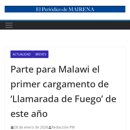
Skip
to
content
ACTUALIDAD
BREVES
Parte para Malawi el
primer cargamento de
‘Llamarada de Fuego’ de
este año
28 de enero de 2026
Redacción PM