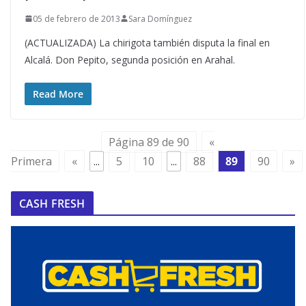
05 de febrero de 2013
Sara Domínguez
(ACTUALIZADA) La chirigota también disputa la final en
Alcalá. Don Pepito, segunda posición en Arahal.
Read More
Página 89 de 90
«
Primera
«
...
5
10
...
88
89
90
»
CASH FRESH