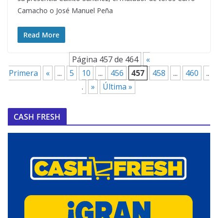
Camacho o José Manuel Peña
Read More
Página 457 de 464
«
Primera
«
...
5
10
...
456
457
458
...
460
..
.
»
Última »
CASH FRESH