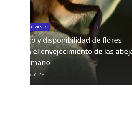
ejas
ACTUALIDAD
CULTURA
Deportes de Alcalá de Guada
inscripciones para la ‘IV Subi
07 de agosto de 2026
Redacción PM