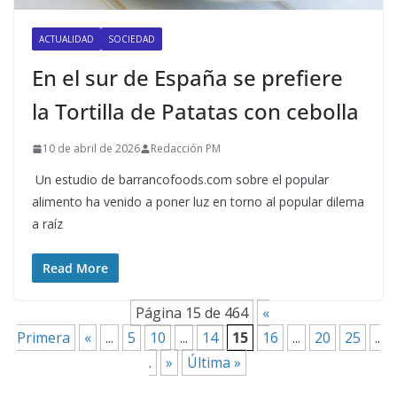
ACTUALIDAD
SOCIEDAD
En el sur de España se prefiere
la Tortilla de Patatas con cebolla
10 de abril de 2026
Redacción PM
Un estudio de barrancofoods.com sobre el popular
alimento ha venido a poner luz en torno al popular dilema
a raíz
Read More
Página 15 de 464
«
Primera
«
...
5
10
...
14
15
16
...
20
25
..
.
»
Última »