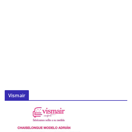
Vismair