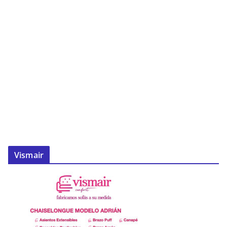
Vismair