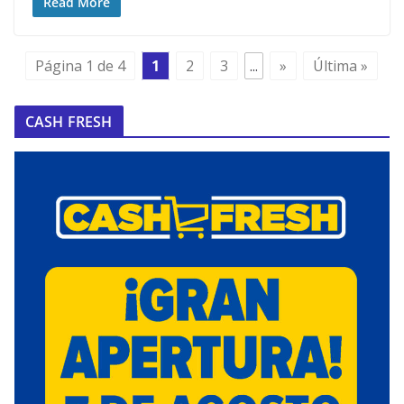
Read More
Página 1 de 4
1
2
3
...
»
Última »
CASH FRESH