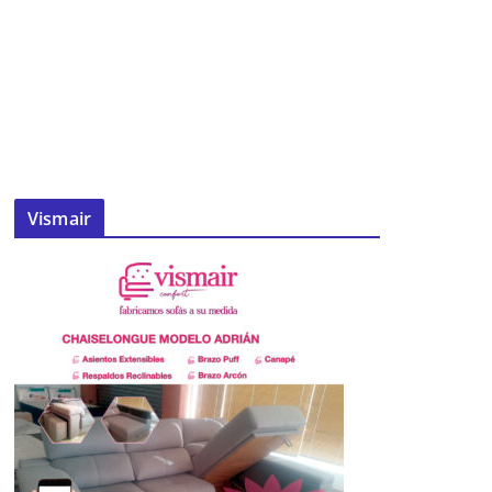
Vismair