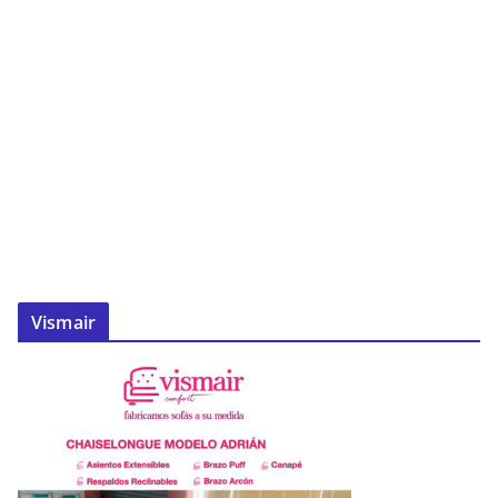
Vismair