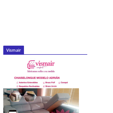
Vismair