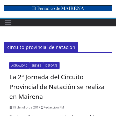
Skip
to
content
circuito provincial de natacion
ACTUALIDAD
BREVES
DEPORTE
La 2ª Jornada del Circuito
Provincial de Natación se realiza
en Mairena
19 de julio de 2017
Redacción PM