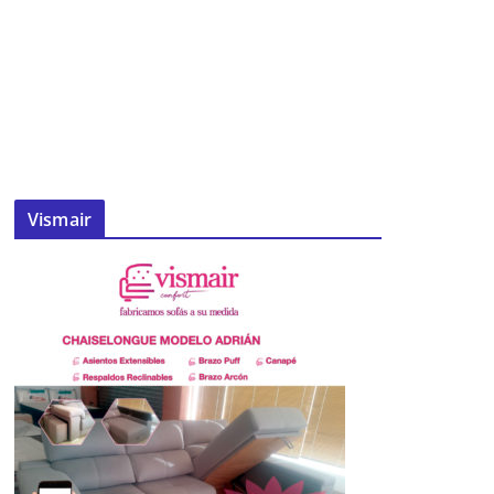
Vismair