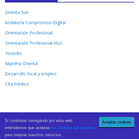
Orienta Sue
Andalucía Compromiso Digital
Orientación Profesional
Orientación Profesional Viso
Yoriento
Mairena Orienta
Desarrollo local y empleo
Cita médico
Si continúas navegando por esta web,
Aceptar cookies
Copyright © 2026
El Periódico de Mairena
. All rights reserved.
entendemos que aceptas
las cookies que usamos
Theme:
ColorMag Pro
by ThemeGrill. Powered by
WordPress
.
para mejorar nuestros servicios.