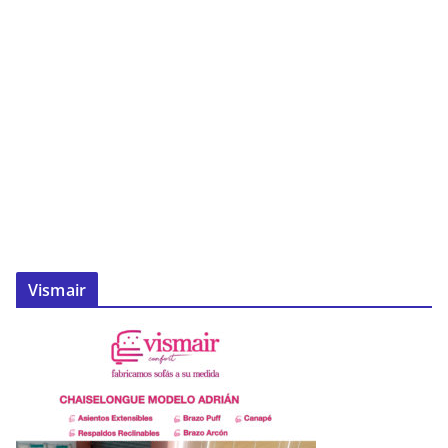
Vismair