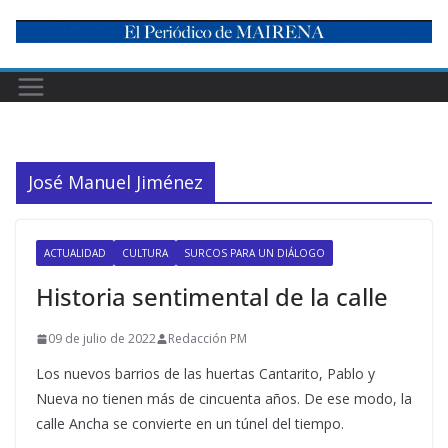
Skip
to
content
José Manuel Jiménez
ACTUALIDAD
CULTURA
SURCOS PARA UN DIÁLOGO
Historia sentimental de la calle
09 de julio de 2022
Redacción PM
Los nuevos barrios de las huertas Cantarito, Pablo y
Nueva no tienen más de cincuenta años. De ese modo, la
calle Ancha se convierte en un túnel del tiempo.