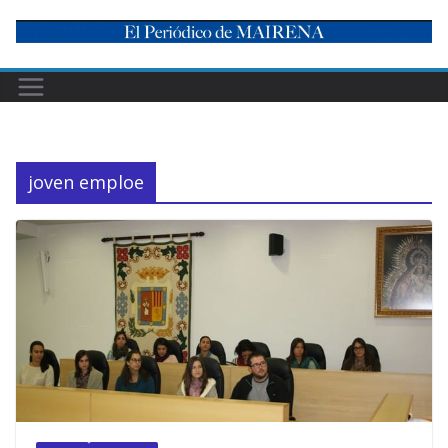
Skip
to
content
joven emploe