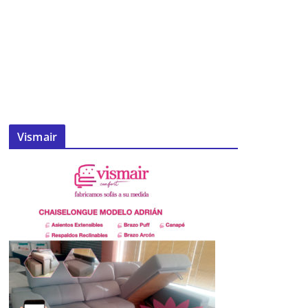
Vismair