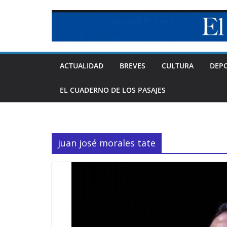
Skip
to
content
ACTUALIDAD
BREVES
CULTURA
DEP
EL CUADERNO DE LOS PASAJES
juan josé morales tate