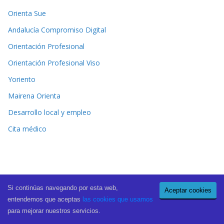
Orienta Sue
Andalucía Compromiso Digital
Orientación Profesional
Orientación Profesional Viso
Yoriento
Mairena Orienta
Desarrollo local y empleo
Cita médico
Si continúas navegando por esta web,
Aceptar cookies
Copyright © 2026
El Periódico de Mairena
. All rights reserved.
entendemos que aceptas
las cookies que usamos
Theme:
ColorMag Pro
by ThemeGrill. Powered by
WordPress
.
para mejorar nuestros servicios.