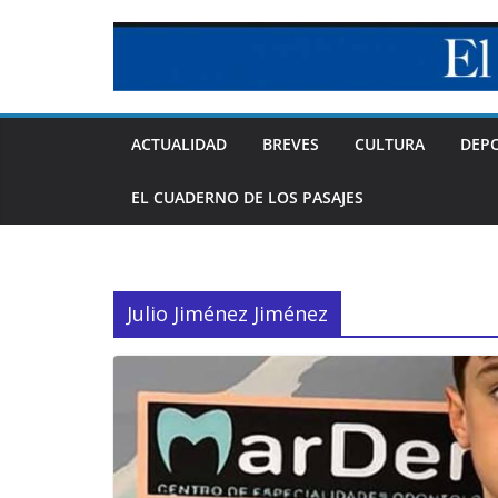
Skip
to
content
ACTUALIDAD
BREVES
CULTURA
DEP
EL CUADERNO DE LOS PASAJES
Julio Jiménez Jiménez