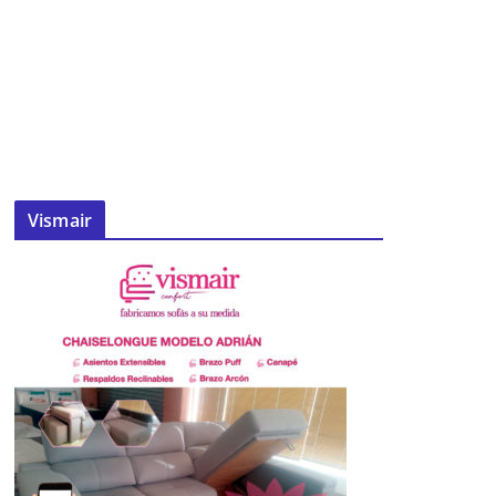
Vismair