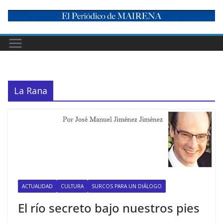
Skip
to
content
La Rana
ACTUALIDAD
CULTURA
SURCOS PARA UN DIÁLOGO
El río secreto bajo nuestros pies