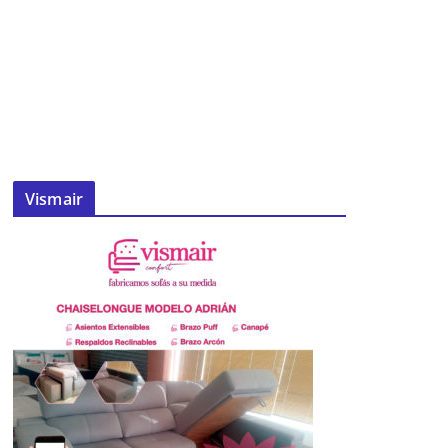
Vismair