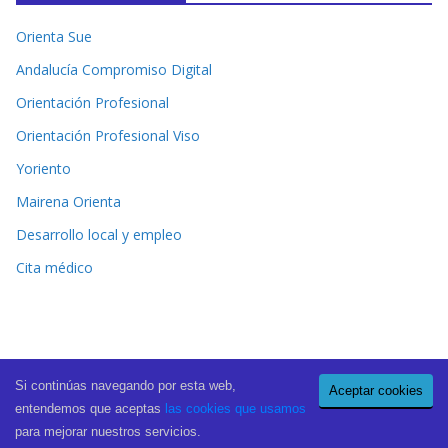
Orienta Sue
Andalucía Compromiso Digital
Orientación Profesional
Orientación Profesional Viso
Yoriento
Mairena Orienta
Desarrollo local y empleo
Cita médico
Si continúas navegando por esta web,
Aceptar cookies
Copyright © 2026
El Periódico de Mairena
. All rights reserved.
entendemos que aceptas
las cookies que usamos
Theme:
ColorMag Pro
by ThemeGrill. Powered by
WordPress
.
para mejorar nuestros servicios.